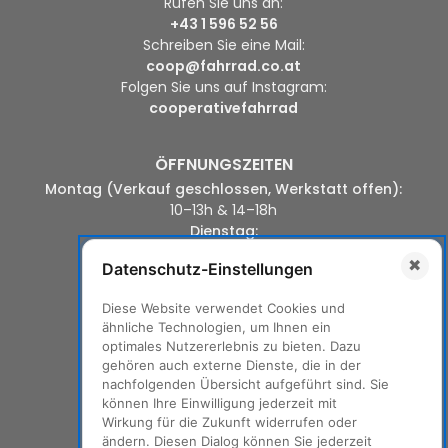
Rufen Sie uns an:
+43 1 596 52 56
Schreiben Sie eine Mail:
coop@fahrrad.co.at
Folgen Sie uns auf Instagram:
cooperativefahrrad
ÖFFNUNGSZEITEN
Montag (Verkauf geschlossen, Werkstatt offen):
10–13h & 14–18h
Dienstag:
10-13h & 14-18h
✖
Datenschutz-Einstellungen
Mittwoch:
14–18h
Diese Website verwendet Cookies und
Donnerstag:
ähnliche Technologien, um Ihnen ein
10–13h & 14–18h
optimales Nutzererlebnis zu bieten. Dazu
Freitag:
gehören auch externe Dienste, die in der
10-13h & 14-19h
nachfolgenden Übersicht aufgeführt sind. Sie
Samstag:
können Ihre Einwilligung jederzeit mit
10–14h
Wirkung für die Zukunft widerrufen oder
ändern. Diesen Dialog können Sie jederzeit