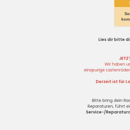
Se
komp
Lies dir bitte d
JETZ
Wir haben un
einspurige Lastenräder 
Derzeit ist für
Bitte bring dein R
Reparaturen, führt e
Service-/Reparatu