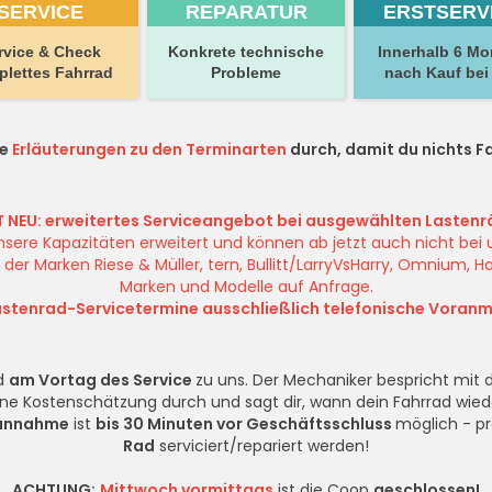
SERVICE
REPARATUR
ERSTSERV
rvice & Check
Konkrete technische
Innerhalb 6 M
lettes Fahrrad
Probleme
nach Kauf bei
ie
Erläuterungen zu den Terminarten
durch, damit du nichts F
T NEU: erweitertes Serviceangebot bei ausgewählten Lastenr
sere Kapazitäten erweitert und können ab jetzt auch nicht bei
der Marken Riese & Müller, tern, Bullitt/LarryVsHarry, Omnium, H
Marken und Modelle auf Anfrage.
 Lastenrad-Servicetermine ausschließlich telefonische Voran
ad
am Vortag des Service
zu uns. Der Mechaniker bespricht mit 
ine Kostenschätzung durch und sagt dir, wann dein Fahrrad wieder
rannahme
ist
bis 30 Minuten vor Geschäftsschluss
möglich - p
Rad
serviciert/repariert werden!
ACHTUNG:
Mittwoch vormittags
ist die Coop
geschlossen!