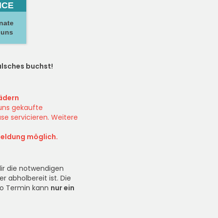
ICE
onate
 uns
alsches buchst!
ädern
 uns gekaufte
ase servicieren. Weitere
meldung möglich.
dir die notwendigen
 abholbereit ist. Die
ro Termin kann
nur ein