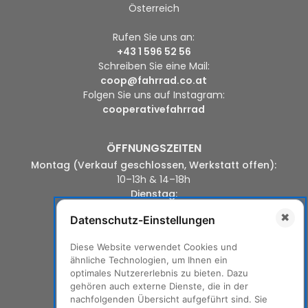
Österreich
Rufen Sie uns an:
+43 1 596 52 56
Schreiben Sie eine Mail:
coop@fahrrad.co.at
Folgen Sie uns auf Instagram:
cooperativefahrrad
ÖFFNUNGSZEITEN
Montag (Verkauf geschlossen, Werkstatt offen):
10–13h & 14–18h
Dienstag:
10-13h & 14-18h
✖
Datenschutz-Einstellungen
Mittwoch:
14–18h
Diese Website verwendet Cookies und
Donnerstag:
ähnliche Technologien, um Ihnen ein
10–13h & 14–18h
optimales Nutzererlebnis zu bieten. Dazu
Freitag:
gehören auch externe Dienste, die in der
10-13h & 14-19h
nachfolgenden Übersicht aufgeführt sind. Sie