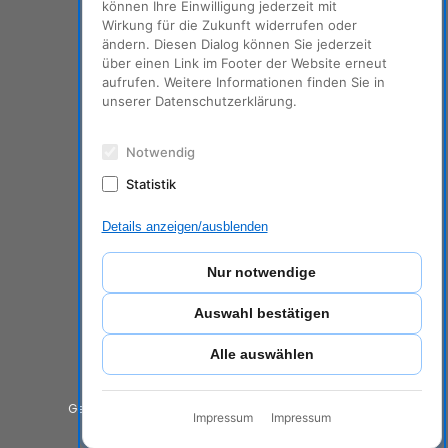
Samstag:
können Ihre Einwilligung jederzeit mit
10–14h
Wirkung für die Zukunft widerrufen oder
ändern. Diesen Dialog können Sie jederzeit
über einen Link im Footer der Website erneut
LINKS
aufrufen. Weitere Informationen finden Sie in
unserer Datenschutzerklärung.
Impressum & Datenschutz
Notwendig
Statistik
NEWSLETTER
Details anzeigen/ausblenden
Aktionen, News & Tipps ...
Nur notwendige
Auswahl bestätigen
Anmelden
Archiv
Alle auswählen
© 2024
Gesellschaft zur Förderung der Fahrradkultur GmbH
Impressum
Impressum