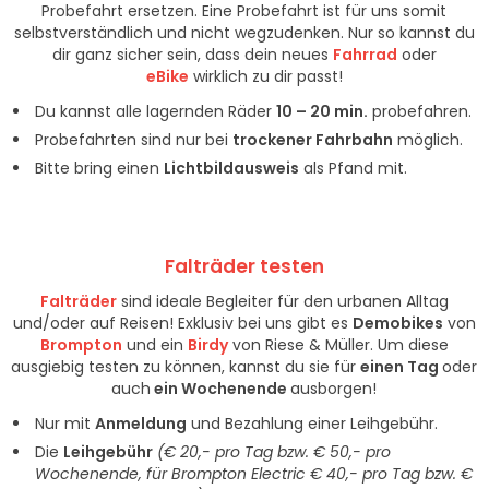
Probefahrt ersetzen. Eine Probefahrt ist für uns somit
selbstverständlich und nicht wegzudenken. Nur so kannst du
dir ganz sicher sein, dass dein neues
Fahrrad
oder
eBike
wirklich zu dir passt!
Du kannst alle lagernden Räder
10 – 20 min.
probefahren.
Probefahrten sind nur bei
trockener Fahrbahn
möglich.
Bitte bring einen
Lichtbildausweis
als Pfand mit.
Falträder testen
Falträder
sind ideale Begleiter für den urbanen Alltag
und/oder auf Reisen! Exklusiv bei uns gibt es
Demobikes
von
Brompton
und ein
Birdy
von Riese & Müller. Um diese
ausgiebig testen zu können, kannst du sie für
einen Tag
oder
auch
ein Wochenende
ausborgen!
Nur mit
Anmeldung
und Bezahlung einer Leihgebühr.
Die
Leihgebühr
(€ 20,- pro Tag bzw. € 50,- pro
Wochenende, für Brompton Electric € 40,- pro Tag bzw. €