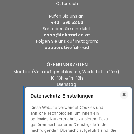
Österreich
Rufen Sie uns an:
+43 1 596 52 56
Schreiben Sie eine Mail:
coop@fahrrad.co.at
Folgen Sie uns auf Instagram:
cooperativefahrrad
ÖFFNUNGSZEITEN
Montag (Verkauf geschlossen, Werkstatt offen):
10–13h & 14–18h
Dienstag:
10-13h & 14-18h
✖
Datenschutz-Einstellungen
Mittwoch:
14–18h
Diese Website verwendet Cookies und
Donnerstag:
ähnliche Technologien, um Ihnen ein
10–13h & 14–18h
optimales Nutzererlebnis zu bieten. Dazu
Freitag:
gehören auch externe Dienste, die in der
10-13h & 14-19h
nachfolgenden Übersicht aufgeführt sind. Sie