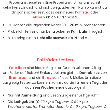
Probefahrt ersetzen. Eine Probefahrt ist für uns somit
selbstverständlich und nicht wegzudenken. Nur so kannst du
dir ganz sicher sein, dass dein neues
Fahrrad
oder
eBike
wirklich zu dir passt!
Du kannst alle lagernden Räder
10 – 20 min.
probefahren.
Probefahrten sind nur bei
trockener Fahrbahn
möglich.
Bitte bring einen
Lichtbildausweis
als Pfand mit.
Falträder testen
Falträder
sind ideale Begleiter für den urbanen Alltag
und/oder auf Reisen! Exklusiv bei uns gibt es
Demobikes
von
Brompton
und ein
Birdy
von Riese & Müller. Um diese
ausgiebig testen zu können, kannst du sie für
einen Tag
oder
auch
ein Wochenende
ausborgen!
Nur mit
Anmeldung
und Bezahlung einer Leihgebühr.
Die
Leihgebühr
(€ 20,- pro Tag bzw. € 50,- pro
Wochenende, für Brompton Electric € 40,- pro Tag bzw. €