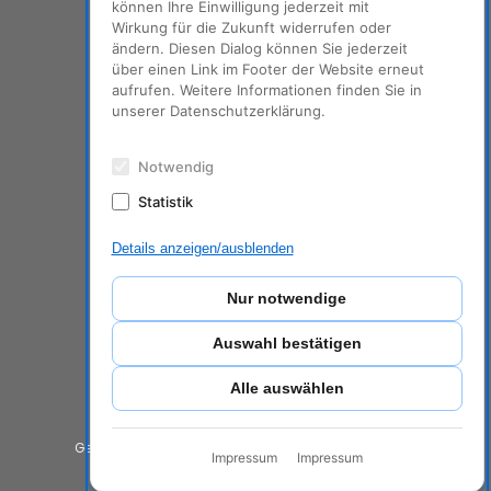
Samstag:
können Ihre Einwilligung jederzeit mit
10–14h
Wirkung für die Zukunft widerrufen oder
ändern. Diesen Dialog können Sie jederzeit
über einen Link im Footer der Website erneut
LINKS
aufrufen. Weitere Informationen finden Sie in
unserer Datenschutzerklärung.
Impressum & Datenschutz
Notwendig
Statistik
NEWSLETTER
Details anzeigen/ausblenden
Aktionen, News & Tipps ...
Nur notwendige
Auswahl bestätigen
Anmelden
Archiv
Alle auswählen
© 2024
Gesellschaft zur Förderung der Fahrradkultur GmbH
Impressum
Impressum